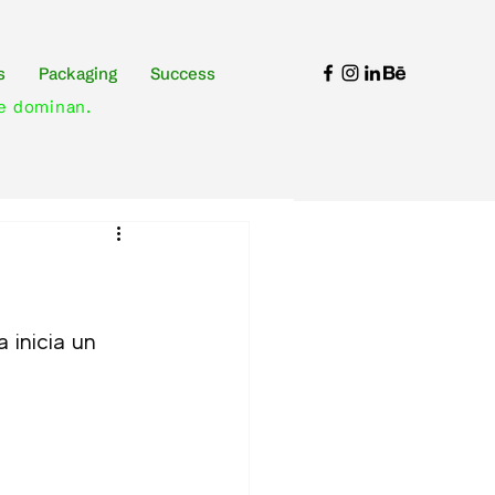
s
Packaging
Success
e dominan.
 inicia un 