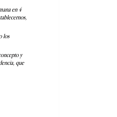
emana en 4 
tablecernos, 
 los 
concepto y 
dencia, que 