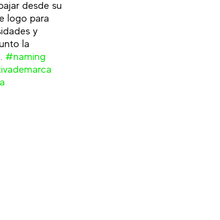
bajar desde su 
e logo para 
idades y 
unto la 
. 
#naming
tivademarca
a