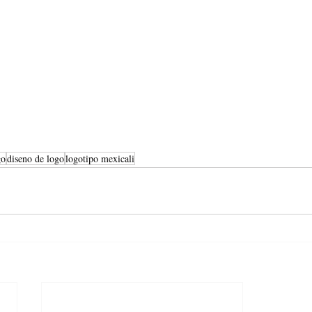
go
diseno de logo
logotipo mexicali