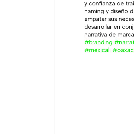
y confianza de tra
naming y diseño d
empatar sus neces
desarrollar en conj
narrativa de marca
#branding
#narra
#mexicali
#oaxac